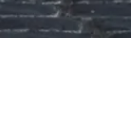
CAM URBAN REGENERATION
Per una qualità di vita
migliore
CAM ha messo al centro del suo sviluppo il
recupero
urbanistico
a Roma, dimostrando un impegno costante e
attento nei confronti della trasformazione e
dell'ottimizzazione degli spazi urbani. Ha deciso di affrontare
il crescente dilemma della sosta a Roma con una soluzione
innovativa: le
Autorimesse del Piano Urbano Parcheggi
(PUP).