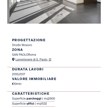
PROGETTAZIONE
Studio Moauro
ZONA
SAN PAOLO
Roma
Lungotevere di S. Paolo, 12
DURATA LAVORI
2015/2017
VALORE IMMOBILIARE
€
10
mln
CARATTERISTICHE
Superficie
parcheggi
| mq
2600
Superficie
uffici
| mq
1532